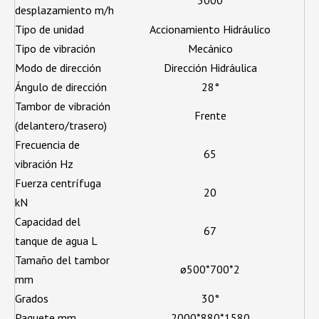
5000
desplazamiento m/h
Tipo de unidad
Accionamiento Hidráulico
Tipo de vibración
Mecánico
Modo de dirección
Dirección Hidráulica
Ángulo de dirección
28°
Tambor de vibración
Frente
(delantero/trasero)
Frecuencia de
65
vibración Hz
Fuerza centrífuga
20
kN
Capacidad del
67
tanque de agua L
Tamaño del tambor
ø500*700*2
mm
Grados
30°
Paquete mm
2000*880*1580