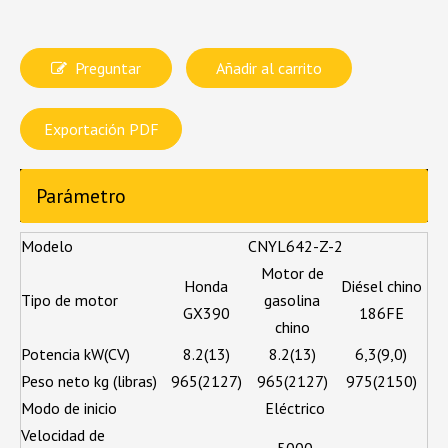
Preguntar
Añadir al carrito
Exportación PDF
Parámetro
Modelo
CNYL642-Z-2
Motor de
Honda
Diésel chino
Tipo de motor
gasolina
GX390
186FE
chino
Potencia kW(CV)
8.2(13)
8.2(13)
6,3(9,0)
Peso neto kg (libras)
965(2127)
965(2127)
975(2150)
Modo de inicio
Eléctrico
Velocidad de