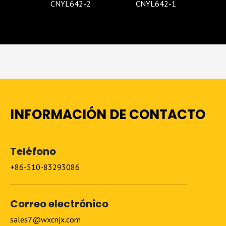
Z-1
CNYL642-2
CNYL642-1
C
INFORMACIÓN DE CONTACTO
Teléfono
+86-510-83293086
Correo electrónico
sales7@wxcnjx.com